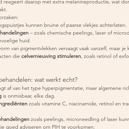
d reageert daarop met extra melanineproductie, wat do
akt.
rzaken:
ngspuistjes kunnen bruine of paarse vlekjes achterlaten.
handelingen
 – zoals chemische peelings, laser of micro
evoelige huid.
orm van pigmentvlekken vervaagt vaak vanzelf, maar je 
cten die 
celvernieuwing stimuleren
, zoals retinol of exf
ehandelen: wat werkt echt?
t af van het type hyperpigmentatie, maar algemene richt
g
 is onmisbaar, elke dag.
ngrediënten
 zoals vitamine C, niacinamide, retinol en t
ehandelingen
 zoals peelings, microneedling of laser kunn
t je goed adviseren om PIH te voorkomen.