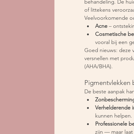
behandeling. De hui
of littekens veroorza
Veelvoorkomende oo
Acne
 – ontsteki
Cosmetische be
vooral bij een g
Goed nieuws: deze v
versnellen met produ
(AHA/BHA).
Pigmentvlekken b
De beste aanpak hang
Zonbeschermin
Verhelderende i
kunnen helpen.
Professionele b
zijn — maar laa