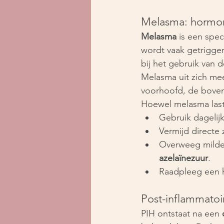
Melasma: hormon
Melasma
 is een spe
wordt vaak getrigge
bij het gebruik van de
Melasma uit zich mee
voorhoofd, de boven
Hoewel melasma lasti
Gebruik dagelij
Vermijd directe 
Overweeg milde
azelaïnezuur
.
Raadpleeg een h
Post-inflammatoi
PIH ontstaat na een 