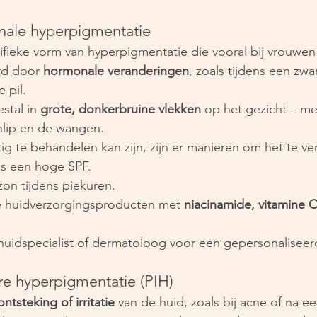
ale hyperpigmentatie
cifieke vorm van hyperpigmentatie die vooral bij vrouwe
rd door 
hormonale veranderingen
, zoals tijdens een zw
 pil.
stal in 
grote, donkerbruine vlekken
 op het gezicht – m
lip en de wangen.
g te behandelen kan zijn, zijn er manieren om het te ve
ks een hoge SPF.
zon tijdens piekuren.
 huidverzorgingsproducten met 
niacinamide, vitamine 
uidspecialist of dermatoloog voor een gepersonaliseer
re hyperpigmentatie (PIH)
ontsteking of irritatie
 van de huid, zoals bij acne of na ee