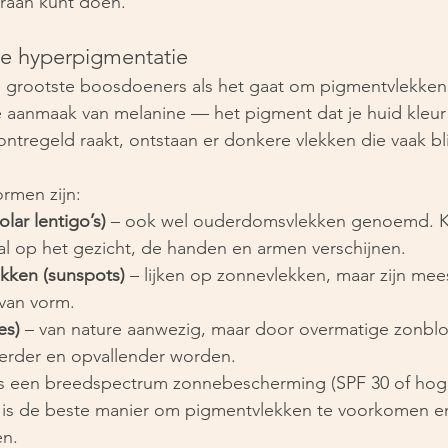
eraan kunt doen.
e hyperpigmentatie
e grootste boosdoeners als het gaat om pigmentvlekken
e aanmaak van melanine — het pigment dat je huid kleur 
ntregeld raakt, ontstaan er donkere vlekken die vaak bl
rmen zijn:
lar lentigo’s)
 – ook wel ouderdomsvlekken genoemd. Kl
al op het gezicht, de handen en armen verschijnen.
kken (sunspots)
 – lijken op zonnevlekken, maar zijn mees
van vorm.
es)
 – van nature aanwezig, maar door overmatige zonbloo
erder en opvallender worden.
ks een breedspectrum zonnebescherming (SPF 30 of hoge
 is de beste manier om pigmentvlekken te voorkomen e
en.