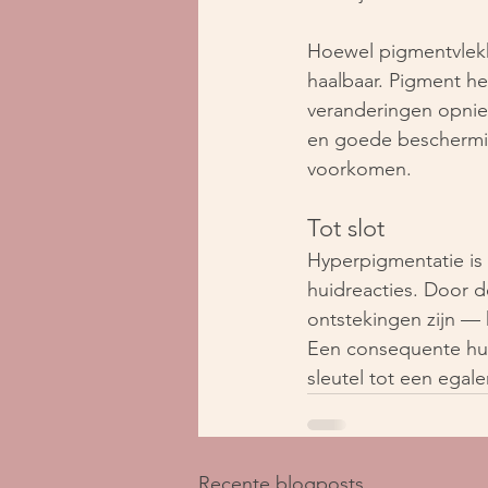
Hoewel pigmentvlekke
haalbaar. Pigment he
veranderingen opnie
en goede bescherming
voorkomen.
Tot slot
Hyperpigmentatie is
huidreacties. Door 
ontstekingen zijn — 
Een consequente hui
sleutel tot een egal
Recente blogposts