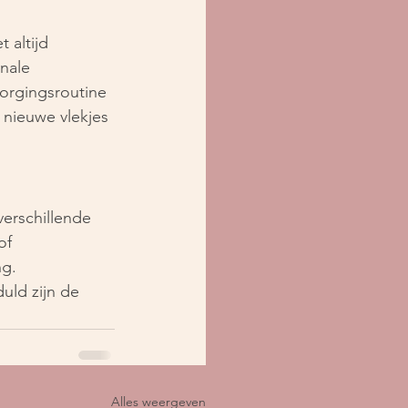
 altijd 
nale 
orgingsroutine 
nieuwe vlekjes 
erschillende 
of 
ng.
ld zijn de 
Alles weergeven