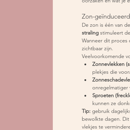
oorzaken én wat je 
Zon-geïnduceerd
De zon is één van d
straling
 stimuleert d
Wanneer dit proces o
zichtbaar zijn.
Veelvoorkomende vo
Zonnevlekken (so
plekjes die voor
Zonneschadevle
onregelmatiger 
Sproeten (freckl
kunnen ze donk
Tip:
 gebruik dagelij
bewolkte dagen. Dit
vlekjes te verminder