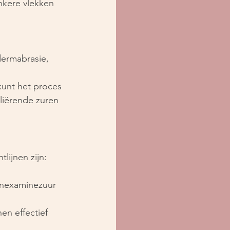
nkere vlekken 
dermabrasie, 
kunt het proces 
oliërende zuren 
lijnen zijn:
ranexaminezuur 
en effectief 