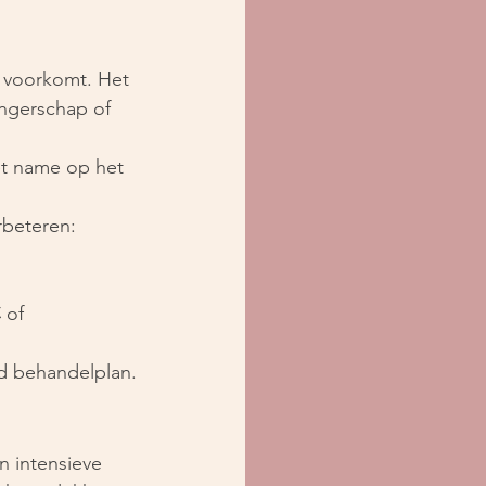
n voorkomt. Het 
angerschap of 
et name op het 
rbeteren:
C
 of 
d behandelplan.
n intensieve 