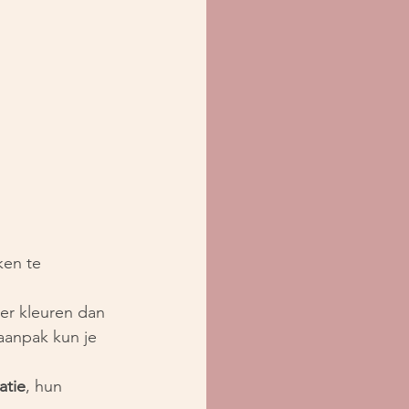
ken te 
r kleuren dan 
aanpak kun je 
atie
, hun 