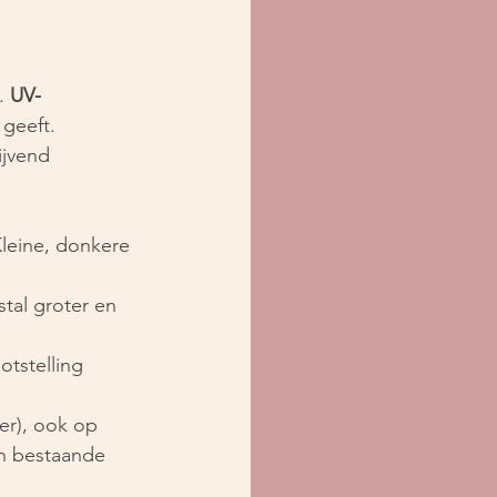
. 
UV-
geeft. 
ijvend 
eine, donkere 
tal groter en 
tstelling 
r), ook op 
n bestaande 