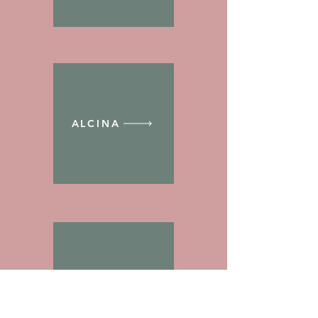
ALCINA
Zao