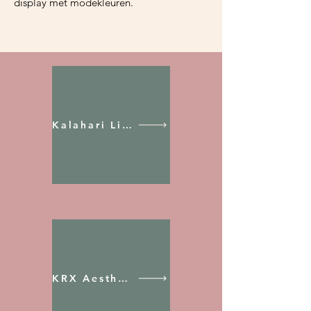
display met modekleuren.
Kalahari Lifestyle
KRX Aesthetics