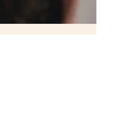
Salon Snooz
30 mei 2019
1 minuten om te lezen
Nieuwe prijslijst
Vanaf 1 juni is het weer zover...de jaarlijkse
prijsverhoging. Op de website staan
zaterdag de nieuwe prijzen vermeld. Tot 15